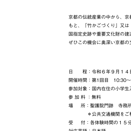
京都の伝統産業の中から、京
もと、「竹かごづくり」又は
国指定史跡や重要文化財の建
ぜひこの機会に奥深い京都の
日 程：令和６年９月１４日
開催時間：第1回目 10:30～1
参加対象：国内在住の小学生
参 加 料 ：無料
場 所：聖護院門跡 寺務所
＊公共交通機関をご利
受 付：各体験時間の１５分
対応言語：日本語