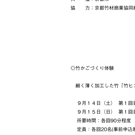
協 力：京都竹材商業協同
◎竹かごづくり体験
細く薄く加工した竹「竹ヒ
９月１４日（土） 第１回目 10
９月１５日（日） 第１回目 10
所要時間：各回90分程度
定員：各回20名(事前申込