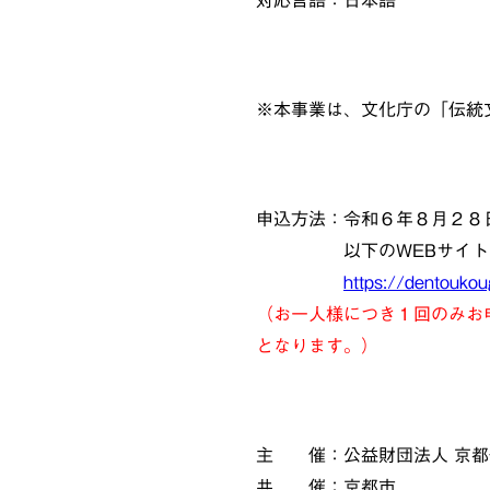
※本事業は、文化庁の「伝統
申込方法：令和６年８月２８
以下のWEBサイト（pe
https://dentouko
（お一人様につき１回のみお
となります。
）
主 催：公益財団法人 京都
共 催：京都市