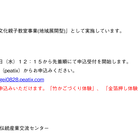
文化親子教室事業(地域展開型)」として実施しています。
日（水）１２：１５から先着順にて申込受付を開始します。
atix）からお申込みください。
ugei0828.peatix.com
申込みいただけます。「竹かごづくり体験」、
「金箔押し体験
伝統産業交流センター