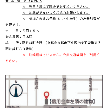
参 加 費：５００円/名
※ 当日会場にて現金でお支払いください。
※ 釣銭がでないようご協力お願いします。
※ 参加されるお子様（小・中学生）のみ参加費が
必要です。
定 員：各回１５名
対応言語：日本語
場 所：函谷鉾町会所 （京都府京都市下京区四条通室町東入
函谷鉾町８９番地）
※ 駐輪場はありません。公共交通機関をご利用く
ださい。