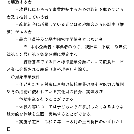
で製造する者
・次世代にわたって事業継続するための取組を進めている
者又は検討している者
・産地組合に所属している者又は産地組合からの副申（推
薦）がある者
・暴力団員等及び暴力団密接関係者ではない者
※ 中小企業者・事業者のうち、統計法（平成１９年法
律第５３号）第２条第９項に規定する
統計基準である日本標準産業分類において飲食サービ
ス業に分類される産業（京料理等）を除く。
〇対象事業要件
・子どもたちを対象に京都の伝統産業の歴史や魅力の解説
やその技術が使われている文化財の紹介、実演及び
体験事業を行うことができる。
・体験内容については子どもたちが参加したくなるような
魅力的な体験を企画、実施することができる。
・実施予定日：令和７年１～３月の土日祝日のいずれか１
日